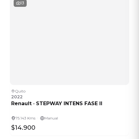
13
Quito
2022
Renault
·
STEPWAY INTENS FASE II
·
75.143 Kms
Manual
$14.900