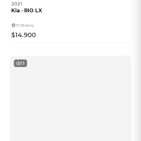
2021
Kia
·
RIO LX
71.115 Kms
$14.900
13