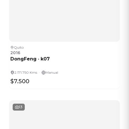
Quito
2016
DongFeng
·
k07
·
2.171.750 Kms
Manual
$7.500
13